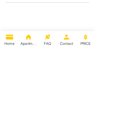
Home
Apartments
FAQ
Contact
PRICE
Villa Katarina Croa
tia
K